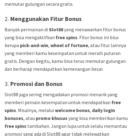
memutar gulungan secara gratis.
2.
Menggunakan Fitur Bonus
Banyak permainan di
Slot88
yang menawarkan fitur bonus
yang bisa mengaktifkan
free spins
. Fitur bonus ini bisa
berupa
pick-and-win
,
wheel of fortune
, atau fitur lainnya
yang memberi kamu kesempatan untuk meraih putaran
gratis. Dengan begitu, kamu bisa terus memutar gulungan
dan berharap mendapatkan kemenangan besar.
3.
Promosi dan Bonus
Slot88 juga sering mengadakan promosi menarik yang
memberi pemain kesempatan untuk mendapatkan
free
spins
. Misalnya, melalui
welcome bonus
,
daily login
bonuses
, atau
promo khusus
yang bisa memberikan kamu
free spins
tambahan. Jangan lupa untuk selalu memantau
promosi yang ada di Slot88 agar tidak melewatkan