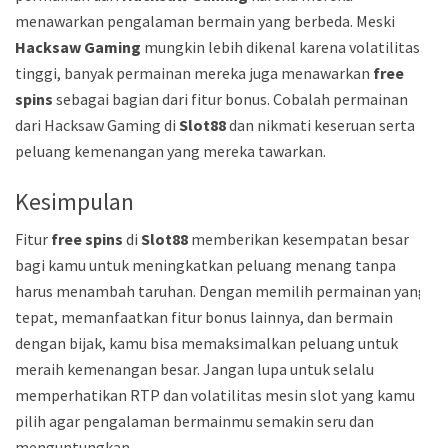
menawarkan pengalaman bermain yang berbeda. Meski
Hacksaw Gaming
mungkin lebih dikenal karena volatilitas
tinggi, banyak permainan mereka juga menawarkan
free
spins
sebagai bagian dari fitur bonus. Cobalah permainan
dari Hacksaw Gaming di
Slot88
dan nikmati keseruan serta
peluang kemenangan yang mereka tawarkan.
Kesimpulan
Fitur
free spins
di
Slot88
memberikan kesempatan besar
bagi kamu untuk meningkatkan peluang menang tanpa
harus menambah taruhan. Dengan memilih permainan yang
tepat, memanfaatkan fitur bonus lainnya, dan bermain
dengan bijak, kamu bisa memaksimalkan peluang untuk
meraih kemenangan besar. Jangan lupa untuk selalu
memperhatikan RTP dan volatilitas mesin slot yang kamu
pilih agar pengalaman bermainmu semakin seru dan
menguntungkan.