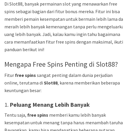
Di Slot88, banyak permainan slot yang menawarkan free
spins sebagai bagian dari fitur bonus mereka. Fitur ini bisa
memberi pemain kesempatan untuk bermain lebih lama dan
meraih lebih banyak kemenangan tanpa perlu mengeluarkan
uang lebih banyak. Jadi, kalau kamu ingin tahu bagaimana
cara memanfaatkan fitur free spins dengan maksimal, ikuti
panduan berikut ini!
Mengapa Free Spins Penting di Slot88?
Fitur
free spins
sangat penting dalam dunia perjudian
online, terutama di
Slot88
, karena memberikan beberapa
keuntungan besar:
1.
Peluang Menang Lebih Banyak
Tentu saja,
free spins
memberi kamu lebih banyak
kesempatan untuk menang tanpa harus menambah taruhan.
Bayangkan, kamu bisa mendapatkan beberapa putaran