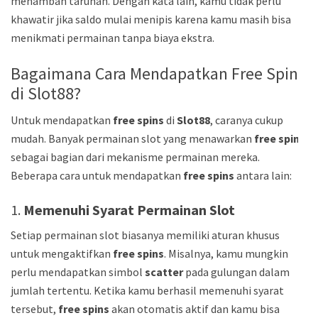
menambah taruhan. Dengan kata lain, kamu tidak perlu
khawatir jika saldo mulai menipis karena kamu masih bisa
menikmati permainan tanpa biaya ekstra.
Bagaimana Cara Mendapatkan Free Spins
di Slot88?
Untuk mendapatkan
free spins
di
Slot88
, caranya cukup
mudah. Banyak permainan slot yang menawarkan
free spins
sebagai bagian dari mekanisme permainan mereka.
Beberapa cara untuk mendapatkan
free spins
antara lain:
1.
Memenuhi Syarat Permainan Slot
Setiap permainan slot biasanya memiliki aturan khusus
untuk mengaktifkan
free spins
. Misalnya, kamu mungkin
perlu mendapatkan simbol
scatter
pada gulungan dalam
jumlah tertentu. Ketika kamu berhasil memenuhi syarat
tersebut,
free spins
akan otomatis aktif dan kamu bisa