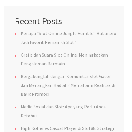
Recent Posts
Kenapa “Slot Online Jungle Rumble” Habanero
Jadi Favorit Pemain di Slot?
Grafis dan Suara Slot Online: Meningkatkan
Pengalaman Bermain
Bergabunglah dengan Komunitas Slot Gacor
dan Menangkan Hadiah? Memahami Realitas di
Balik Promosi
Media Sosial dan Slot: Apa yang Perlu Anda
Ketahui
High Roller vs Casual Player di Slot88: Strategi