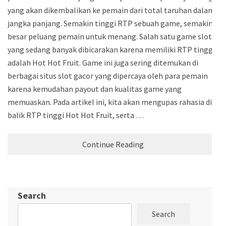
yang akan dikembalikan ke pemain dari total taruhan dalam
jangka panjang. Semakin tinggi RTP sebuah game, semakin
besar peluang pemain untuk menang. Salah satu game slot
yang sedang banyak dibicarakan karena memiliki RTP tinggi
adalah Hot Hot Fruit. Game ini juga sering ditemukan di
berbagai situs slot gacor yang dipercaya oleh para pemain
karena kemudahan payout dan kualitas game yang
memuaskan. Pada artikel ini, kita akan mengupas rahasia di
balik RTP tinggi Hot Hot Fruit, serta …
Continue Reading
Search
Search