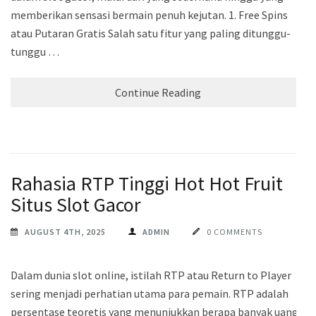
memberikan sensasi bermain penuh kejutan. 1. Free Spins
atau Putaran Gratis Salah satu fitur yang paling ditunggu-
tunggu …
Continue Reading
Rahasia RTP Tinggi Hot Hot Fruit
Situs Slot Gacor
AUGUST 4TH, 2025
ADMIN
0 COMMENTS
Dalam dunia slot online, istilah RTP atau Return to Player
sering menjadi perhatian utama para pemain. RTP adalah
persentase teoretis yang menunjukkan berapa banyak uang