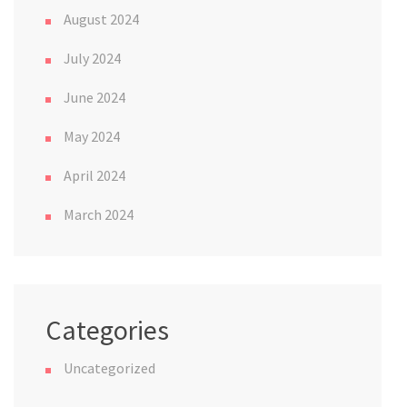
August 2024
July 2024
June 2024
May 2024
April 2024
March 2024
Categories
Uncategorized