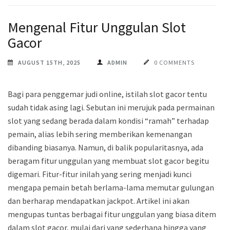
Mengenal Fitur Unggulan Slot
Gacor
AUGUST 15TH, 2025
ADMIN
0 COMMENTS
Bagi para penggemar judi online, istilah slot gacor tentu
sudah tidak asing lagi. Sebutan ini merujuk pada permainan
slot yang sedang berada dalam kondisi “ramah” terhadap
pemain, alias lebih sering memberikan kemenangan
dibanding biasanya. Namun, di balik popularitasnya, ada
beragam fitur unggulan yang membuat slot gacor begitu
digemari. Fitur-fitur inilah yang sering menjadi kunci
mengapa pemain betah berlama-lama memutar gulungan
dan berharap mendapatkan jackpot. Artikel ini akan
mengupas tuntas berbagai fitur unggulan yang biasa ditemui
dalam slot gacor, mulai dari yang sederhana hingga yang