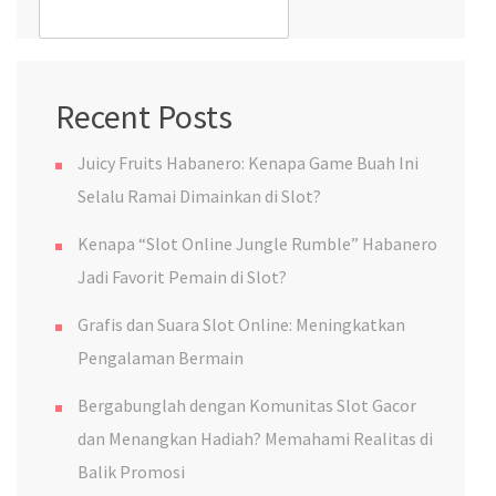
Recent Posts
Juicy Fruits Habanero: Kenapa Game Buah Ini
Selalu Ramai Dimainkan di Slot?
Kenapa “Slot Online Jungle Rumble” Habanero
Jadi Favorit Pemain di Slot?
Grafis dan Suara Slot Online: Meningkatkan
Pengalaman Bermain
Bergabunglah dengan Komunitas Slot Gacor
dan Menangkan Hadiah? Memahami Realitas di
Balik Promosi