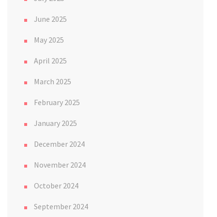
June 2025
May 2025
April 2025
March 2025
February 2025
January 2025
December 2024
November 2024
October 2024
September 2024