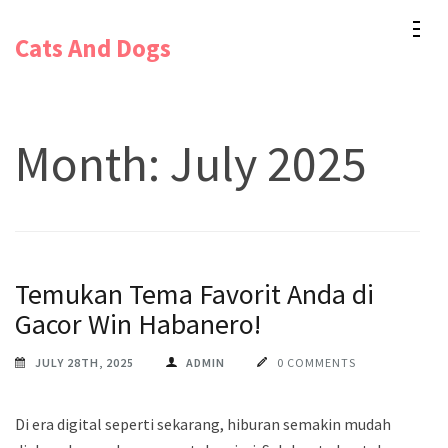
Skip
Cats And Dogs
to
content
(Press
Enter)
Month:
July 2025
Temukan Tema Favorit Anda di
Gacor Win Habanero!
JULY 28TH, 2025
ADMIN
0 COMMENTS
Di era digital seperti sekarang, hiburan semakin mudah