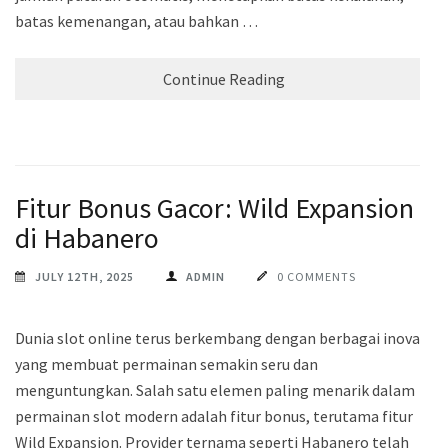
batas kemenangan, atau bahkan …
Continue Reading
Fitur Bonus Gacor: Wild Expansion
di Habanero
JULY 12TH, 2025
ADMIN
0 COMMENTS
Dunia slot online terus berkembang dengan berbagai inovasi
yang membuat permainan semakin seru dan
menguntungkan. Salah satu elemen paling menarik dalam
permainan slot modern adalah fitur bonus, terutama fitur
Wild Expansion. Provider ternama seperti Habanero telah