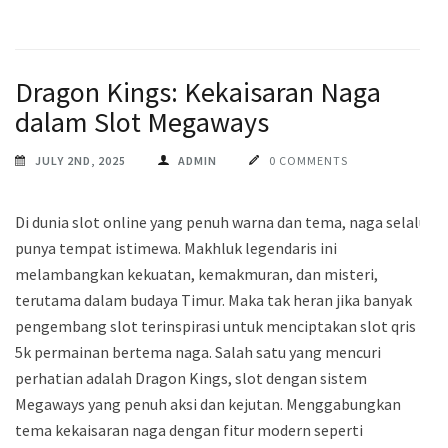
Dragon Kings: Kekaisaran Naga
dalam Slot Megaways
JULY 2ND, 2025
ADMIN
0 COMMENTS
Di dunia slot online yang penuh warna dan tema, naga selalu
punya tempat istimewa. Makhluk legendaris ini
melambangkan kekuatan, kemakmuran, dan misteri,
terutama dalam budaya Timur. Maka tak heran jika banyak
pengembang slot terinspirasi untuk menciptakan slot qris
5k permainan bertema naga. Salah satu yang mencuri
perhatian adalah Dragon Kings, slot dengan sistem
Megaways yang penuh aksi dan kejutan. Menggabungkan
tema kekaisaran naga dengan fitur modern seperti