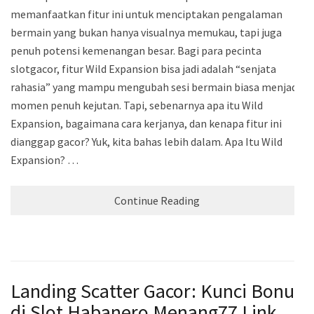
memanfaatkan fitur ini untuk menciptakan pengalaman
bermain yang bukan hanya visualnya memukau, tapi juga
penuh potensi kemenangan besar. Bagi para pecinta
slotgacor, fitur Wild Expansion bisa jadi adalah “senjata
rahasia” yang mampu mengubah sesi bermain biasa menjadi
momen penuh kejutan. Tapi, sebenarnya apa itu Wild
Expansion, bagaimana cara kerjanya, dan kenapa fitur ini
dianggap gacor? Yuk, kita bahas lebih dalam. Apa Itu Wild
Expansion? …
Continue Reading
Landing Scatter Gacor: Kunci Bonus
di Slot Habanero Menang77 Link