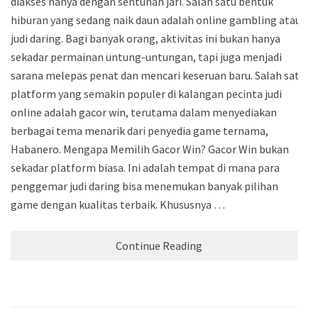
diakses hanya dengan sentuhan jari. Salah satu bentuk
hiburan yang sedang naik daun adalah online gambling atau
judi daring. Bagi banyak orang, aktivitas ini bukan hanya
sekadar permainan untung-untungan, tapi juga menjadi
sarana melepas penat dan mencari keseruan baru. Salah satu
platform yang semakin populer di kalangan pecinta judi
online adalah gacor win, terutama dalam menyediakan
berbagai tema menarik dari penyedia game ternama,
Habanero. Mengapa Memilih Gacor Win? Gacor Win bukan
sekadar platform biasa. Ini adalah tempat di mana para
penggemar judi daring bisa menemukan banyak pilihan
game dengan kualitas terbaik. Khususnya …
Continue Reading