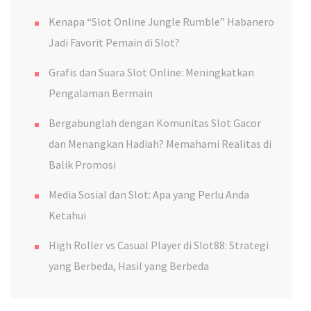
Kenapa “Slot Online Jungle Rumble” Habanero
Jadi Favorit Pemain di Slot?
Grafis dan Suara Slot Online: Meningkatkan
Pengalaman Bermain
Bergabunglah dengan Komunitas Slot Gacor
dan Menangkan Hadiah? Memahami Realitas di
Balik Promosi
Media Sosial dan Slot: Apa yang Perlu Anda
Ketahui
High Roller vs Casual Player di Slot88: Strategi
yang Berbeda, Hasil yang Berbeda