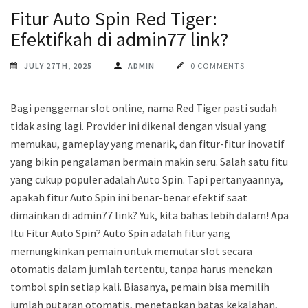
Fitur Auto Spin Red Tiger:
Efektifkah di admin77 link?
JULY 27TH, 2025
ADMIN
0 COMMENTS
Bagi penggemar slot online, nama Red Tiger pasti sudah
tidak asing lagi. Provider ini dikenal dengan visual yang
memukau, gameplay yang menarik, dan fitur-fitur inovatif
yang bikin pengalaman bermain makin seru. Salah satu fitur
yang cukup populer adalah Auto Spin. Tapi pertanyaannya,
apakah fitur Auto Spin ini benar-benar efektif saat
dimainkan di admin77 link? Yuk, kita bahas lebih dalam! Apa
Itu Fitur Auto Spin? Auto Spin adalah fitur yang
memungkinkan pemain untuk memutar slot secara
otomatis dalam jumlah tertentu, tanpa harus menekan
tombol spin setiap kali. Biasanya, pemain bisa memilih
jumlah putaran otomatis, menetapkan batas kekalahan,