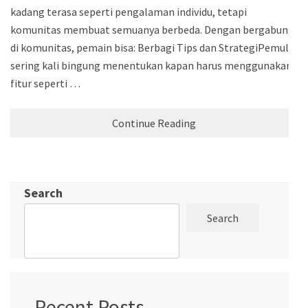
kadang terasa seperti pengalaman individu, tetapi
komunitas membuat semuanya berbeda. Dengan bergabung
di komunitas, pemain bisa: Berbagi Tips dan StrategiPemula
sering kali bingung menentukan kapan harus menggunakan
fitur seperti …
Continue Reading
Search
Search
Recent Posts