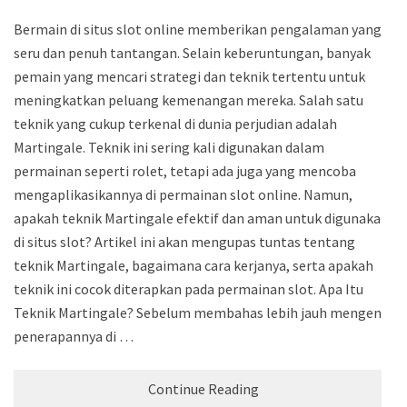
Bermain di situs slot online memberikan pengalaman yang
seru dan penuh tantangan. Selain keberuntungan, banyak
pemain yang mencari strategi dan teknik tertentu untuk
meningkatkan peluang kemenangan mereka. Salah satu
teknik yang cukup terkenal di dunia perjudian adalah
Martingale. Teknik ini sering kali digunakan dalam
permainan seperti rolet, tetapi ada juga yang mencoba
mengaplikasikannya di permainan slot online. Namun,
apakah teknik Martingale efektif dan aman untuk digunakan
di situs slot? Artikel ini akan mengupas tuntas tentang
teknik Martingale, bagaimana cara kerjanya, serta apakah
teknik ini cocok diterapkan pada permainan slot. Apa Itu
Teknik Martingale? Sebelum membahas lebih jauh mengenai
penerapannya di …
Continue Reading