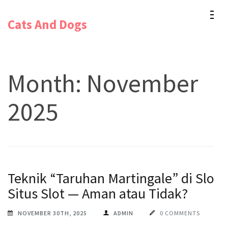
Skip
Cats And Dogs
to
content
(Press
Enter)
Month:
November
2025
Teknik “Taruhan Martingale” di Slot
Situs Slot — Aman atau Tidak?
NOVEMBER 30TH, 2025
ADMIN
0 COMMENTS