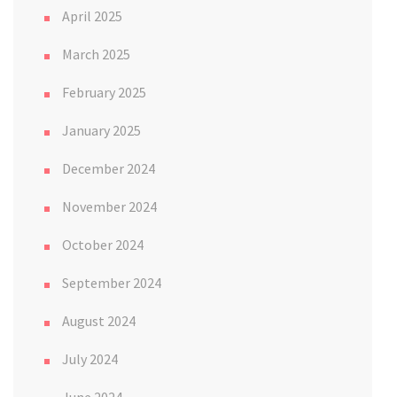
April 2025
March 2025
February 2025
January 2025
December 2024
November 2024
October 2024
September 2024
August 2024
July 2024