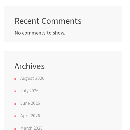
Recent Comments
No comments to show.
Archives
August 2026
July 2026
June 2026
April 2026
March 2026