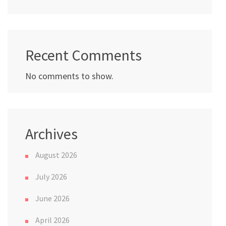
Recent Comments
No comments to show.
Archives
August 2026
July 2026
June 2026
April 2026