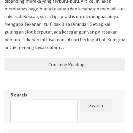
dibanding mereka yang terburu-buru. Artikel ini akan
membahas bagaimana tekanan dan kesabaran menjadi kunci
sukses di Boscair, serta tips praktis untuk menguasainya.
Mengapa Tekanan Itu Tidak Bisa Dihindari Setiap kali
gulungan slot berputar, ada ketegangan yang dirasakan
pemain. Tekanan ini bisa muncul dari berbagai hal: Keinginan
untuk menang besar dalam …
Continue Reading
Search
Search