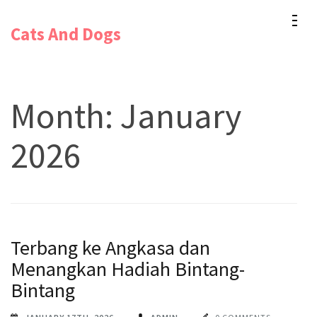
Skip
Cats And Dogs
to
content
(Press
Enter)
Month:
January
2026
Terbang ke Angkasa dan
Menangkan Hadiah Bintang-
Bintang