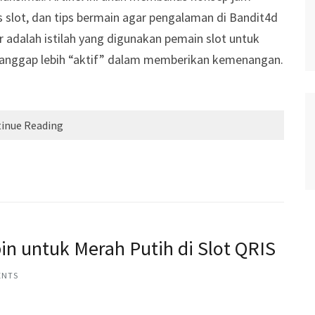
 slot, dan tips bermain agar pengalaman di Bandit4d
r adalah istilah yang digunakan pemain slot untuk
dianggap lebih “aktif” dalam memberikan kemenangan.
inue Reading
n untuk Merah Putih di Slot QRIS
ENTS