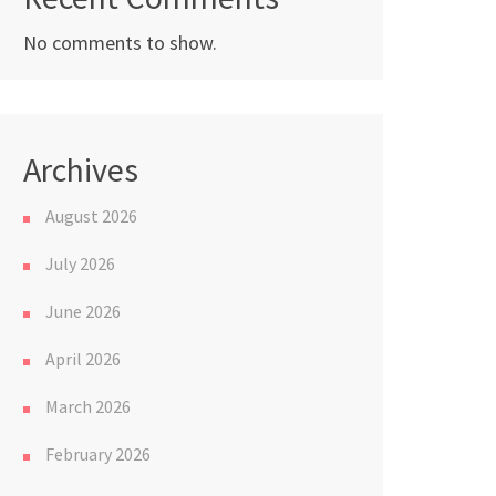
No comments to show.
Archives
August 2026
July 2026
June 2026
April 2026
March 2026
February 2026