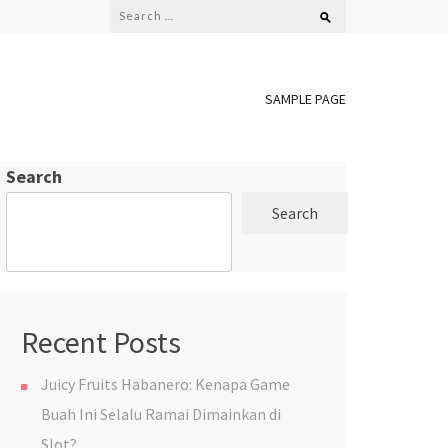
Search
for:
SAMPLE PAGE
Search
Search
Recent Posts
Juicy Fruits Habanero: Kenapa Game
Buah Ini Selalu Ramai Dimainkan di
Slot?