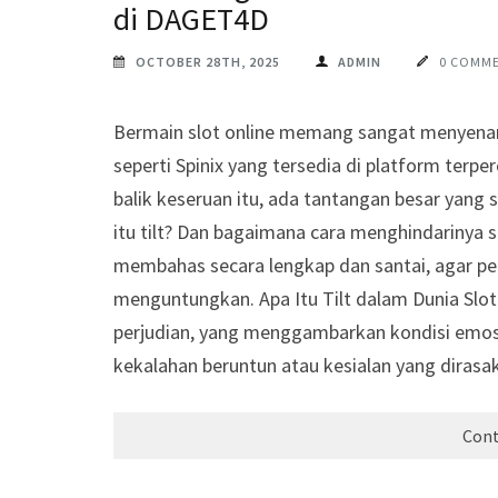
di DAGET4D
OCTOBER 28TH, 2025
ADMIN
0 COMM
Bermain slot online memang sangat menyenang
seperti Spinix yang tersedia di platform ter
balik keseruan itu, ada tantangan besar yang s
itu tilt? Dan bagaimana cara menghindarinya 
membahas secara lengkap dan santai, agar p
menguntungkan. Apa Itu Tilt dalam Dunia Slot 
perjudian, yang menggambarkan kondisi emos
kekalahan beruntun atau kesialan yang diras
Cont