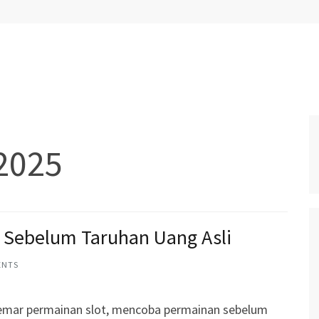
2025
s Sebelum Taruhan Uang Asli
ENTS
ggemar permainan slot, mencoba permainan sebelum