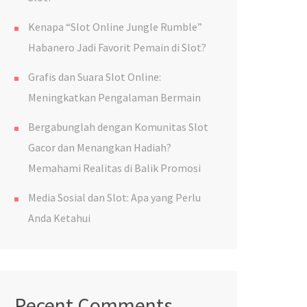
Kenapa “Slot Online Jungle Rumble”
Habanero Jadi Favorit Pemain di Slot?
Grafis dan Suara Slot Online:
Meningkatkan Pengalaman Bermain
Bergabunglah dengan Komunitas Slot
Gacor dan Menangkan Hadiah?
Memahami Realitas di Balik Promosi
Media Sosial dan Slot: Apa yang Perlu
Anda Ketahui
Recent Comments