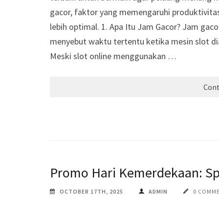
gacor, faktor yang memengaruhi produktivitas
lebih optimal. 1. Apa Itu Jam Gacor? Jam gaco
menyebut waktu tertentu ketika mesin slot 
Meski slot online menggunakan …
Cont
Promo Hari Kemerdekaan: Spi
OCTOBER 17TH, 2025
ADMIN
0 COMM