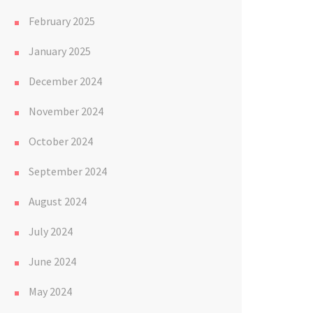
February 2025
January 2025
December 2024
November 2024
October 2024
September 2024
August 2024
July 2024
June 2024
May 2024