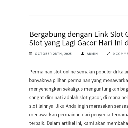
Bergabung dengan Link Slot 
Slot yang Lagi Gacor Hari In
OCTOBER 28TH, 2025
ADMIN
0 COMM
Permainan slot online semakin populer di kal
banyaknya pilihan permainan yang menawarkan 
menyenangkan sekaligus menguntungkan bagi 
sangat diminati adalah slot gacor, di mana p
slot lainnya. Jika Anda ingin merasakan sensas
menawarkan permainan dari penyedia ternama 
terbaik. Dalam artikel ini, kami akan membah