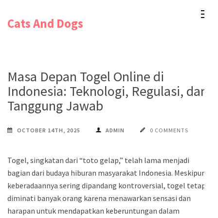
Skip
Cats And Dogs
to
content
(Press
Enter)
Masa Depan Togel Online di
Indonesia: Teknologi, Regulasi, dan
Tanggung Jawab
OCTOBER 14TH, 2025
ADMIN
0 COMMENTS
Togel, singkatan dari “toto gelap,” telah lama menjadi
bagian dari budaya hiburan masyarakat Indonesia. Meskipun
keberadaannya sering dipandang kontroversial, togel tetap
diminati banyak orang karena menawarkan sensasi dan
harapan untuk mendapatkan keberuntungan dalam