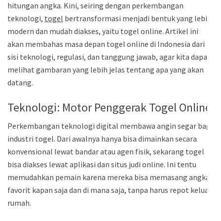
hitungan angka. Kini, seiring dengan perkembangan
teknologi,
togel
bertransformasi menjadi bentuk yang lebih
modern dan mudah diakses, yaitu togel online. Artikel ini
akan membahas masa depan togel online di Indonesia dari
sisi teknologi, regulasi, dan tanggung jawab, agar kita dapat
melihat gambaran yang lebih jelas tentang apa yang akan
datang.
Teknologi: Motor Penggerak Togel Online
Perkembangan teknologi digital membawa angin segar bagi
industri togel. Dari awalnya hanya bisa dimainkan secara
konvensional lewat bandar atau agen fisik, sekarang togel
bisa diakses lewat aplikasi dan situs judi online. Ini tentu
memudahkan pemain karena mereka bisa memasang angka
favorit kapan saja dan di mana saja, tanpa harus repot keluar
rumah.