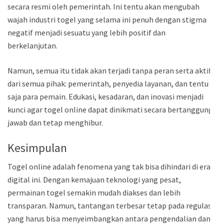
secara resmi oleh pemerintah. Ini tentu akan mengubah
wajah industri togel yang selama ini penuh dengan stigma
negatif menjadi sesuatu yang lebih positif dan
berkelanjutan.
Namun, semua itu tidak akan terjadi tanpa peran serta aktif
dari semua pihak: pemerintah, penyedia layanan, dan tentu
saja para pemain. Edukasi, kesadaran, dan inovasi menjadi
kunci agar togel online dapat dinikmati secara bertanggung
jawab dan tetap menghibur.
Kesimpulan
Togel online adalah fenomena yang tak bisa dihindari di era
digital ini. Dengan kemajuan teknologi yang pesat,
permainan togel semakin mudah diakses dan lebih
transparan. Namun, tantangan terbesar tetap pada regulasi
yang harus bisa menyeimbangkan antara pengendalian dan