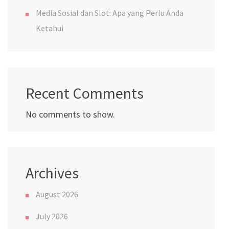
Media Sosial dan Slot: Apa yang Perlu Anda
Ketahui
Recent Comments
No comments to show.
Archives
August 2026
July 2026