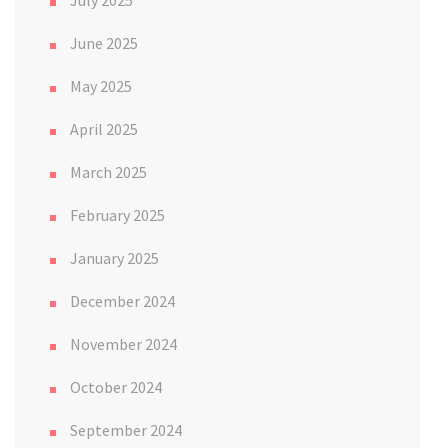
June 2025
May 2025
April 2025
March 2025
February 2025
January 2025
December 2024
November 2024
October 2024
September 2024