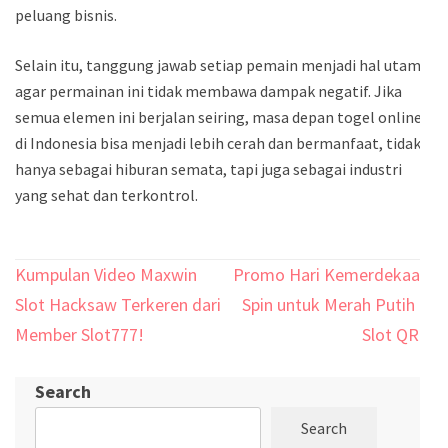
peluang bisnis.
Selain itu, tanggung jawab setiap pemain menjadi hal utama
agar permainan ini tidak membawa dampak negatif. Jika
semua elemen ini berjalan seiring, masa depan togel online
di Indonesia bisa menjadi lebih cerah dan bermanfaat, tidak
hanya sebagai hiburan semata, tapi juga sebagai industri
yang sehat dan terkontrol.
Post
Kumpulan Video Maxwin
Promo Hari Kemerdekaan:
navigation
Slot Hacksaw Terkeren dari
Spin untuk Merah Putih di
Member Slot777!
Slot QRIS
Search
Search