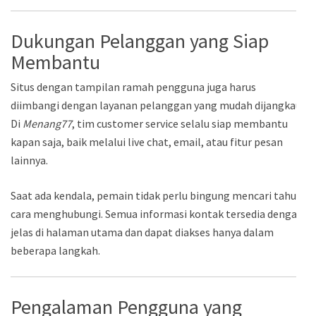
Dukungan Pelanggan yang Siap
Membantu
Situs dengan tampilan ramah pengguna juga harus
diimbangi dengan layanan pelanggan yang mudah dijangkau.
Di
Menang77
, tim customer service selalu siap membantu
kapan saja, baik melalui live chat, email, atau fitur pesan
lainnya.
Saat ada kendala, pemain tidak perlu bingung mencari tahu
cara menghubungi. Semua informasi kontak tersedia dengan
jelas di halaman utama dan dapat diakses hanya dalam
beberapa langkah.
Pengalaman Pengguna yang