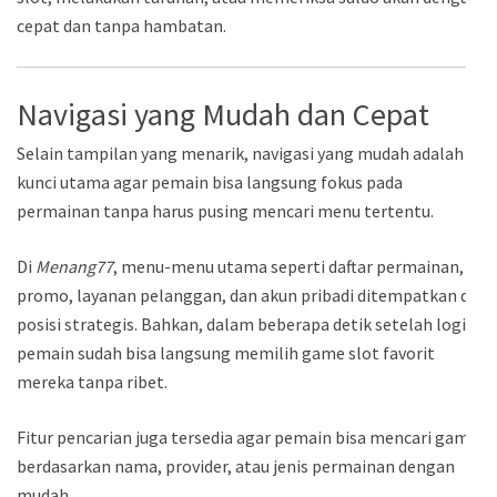
cepat dan tanpa hambatan.
Navigasi yang Mudah dan Cepat
Selain tampilan yang menarik, navigasi yang mudah adalah
kunci utama agar pemain bisa langsung fokus pada
permainan tanpa harus pusing mencari menu tertentu.
Di
Menang77
, menu-menu utama seperti daftar permainan,
promo, layanan pelanggan, dan akun pribadi ditempatkan di
posisi strategis. Bahkan, dalam beberapa detik setelah login,
pemain sudah bisa langsung memilih game slot favorit
mereka tanpa ribet.
Fitur pencarian juga tersedia agar pemain bisa mencari game
berdasarkan nama, provider, atau jenis permainan dengan
mudah.