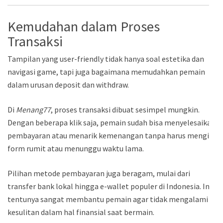
Kemudahan dalam Proses
Transaksi
Tampilan yang user-friendly tidak hanya soal estetika dan
navigasi game, tapi juga bagaimana memudahkan pemain
dalam urusan deposit dan withdraw.
Di
Menang77
, proses transaksi dibuat sesimpel mungkin.
Dengan beberapa klik saja, pemain sudah bisa menyelesaikan
pembayaran atau menarik kemenangan tanpa harus mengisi
form rumit atau menunggu waktu lama.
Pilihan metode pembayaran juga beragam, mulai dari
transfer bank lokal hingga e-wallet populer di Indonesia. Ini
tentunya sangat membantu pemain agar tidak mengalami
kesulitan dalam hal finansial saat bermain.