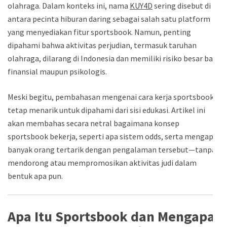
olahraga. Dalam konteks ini, nama
KUY4D
sering disebut di
antara pecinta hiburan daring sebagai salah satu platform
yang menyediakan fitur sportsbook. Namun, penting
dipahami bahwa aktivitas perjudian, termasuk taruhan
olahraga, dilarang di Indonesia dan memiliki risiko besar bagi
finansial maupun psikologis.
Meski begitu, pembahasan mengenai cara kerja sportsbook
tetap menarik untuk dipahami dari sisi edukasi. Artikel ini
akan membahas secara netral bagaimana konsep
sportsbook bekerja, seperti apa sistem odds, serta mengapa
banyak orang tertarik dengan pengalaman tersebut—tanpa
mendorong atau mempromosikan aktivitas judi dalam
bentuk apa pun.
Apa Itu Sportsbook dan Mengapa