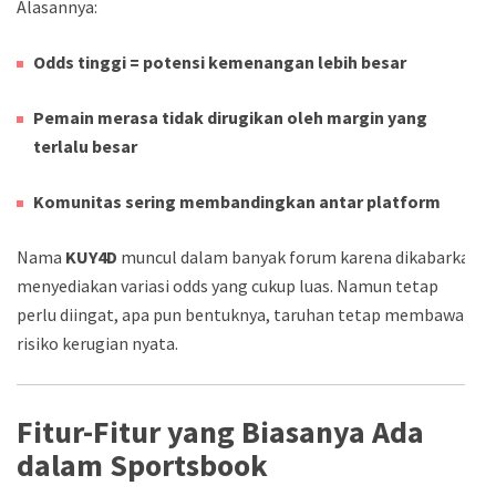
Alasannya:
Odds tinggi = potensi kemenangan lebih besar
Pemain merasa tidak dirugikan oleh margin yang
terlalu besar
Komunitas sering membandingkan antar platform
Nama
KUY4D
muncul dalam banyak forum karena dikabarkan
menyediakan variasi odds yang cukup luas. Namun tetap
perlu diingat, apa pun bentuknya, taruhan tetap membawa
risiko kerugian nyata.
Fitur-Fitur yang Biasanya Ada
dalam Sportsbook