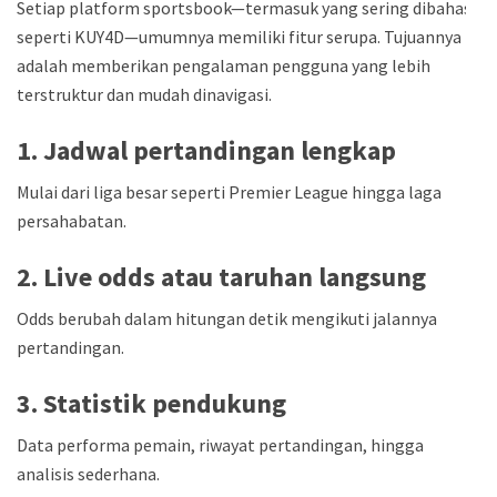
Setiap platform sportsbook—termasuk yang sering dibahas
seperti KUY4D—umumnya memiliki fitur serupa. Tujuannya
adalah memberikan pengalaman pengguna yang lebih
terstruktur dan mudah dinavigasi.
1. Jadwal pertandingan lengkap
Mulai dari liga besar seperti Premier League hingga laga
persahabatan.
2. Live odds atau taruhan langsung
Odds berubah dalam hitungan detik mengikuti jalannya
pertandingan.
3. Statistik pendukung
Data performa pemain, riwayat pertandingan, hingga
analisis sederhana.