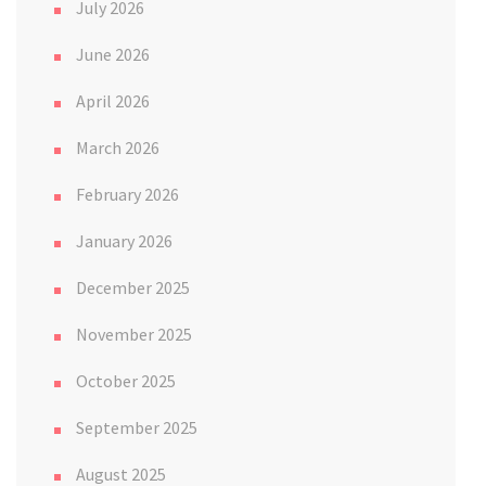
July 2026
June 2026
April 2026
March 2026
February 2026
January 2026
December 2025
November 2025
October 2025
September 2025
August 2025