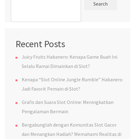
Search
Recent Posts
Juicy Fruits Habanero: Kenapa Game Buah Ini
Selalu Ramai Dimainkan di Slot?
Kenapa “Slot Online Jungle Rumble” Habanero
Jadi Favorit Pemain di Slot?
Grafis dan Suara Slot Online: Meningkatkan
Pengalaman Bermain
Bergabunglah dengan Komunitas Slot Gacor
dan Menangkan Hadiah? Memahami Realitas di