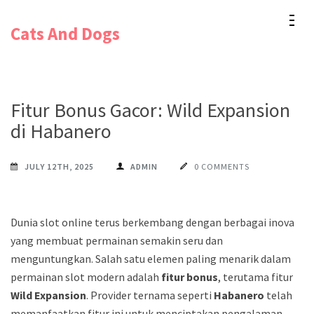
Skip
Cats And Dogs
to
content
(Press
Enter)
Fitur Bonus Gacor: Wild Expansion
di Habanero
JULY 12TH, 2025
ADMIN
0 COMMENTS
Dunia slot online terus berkembang dengan berbagai inovasi
yang membuat permainan semakin seru dan
menguntungkan. Salah satu elemen paling menarik dalam
permainan slot modern adalah
fitur bonus
, terutama fitur
Wild Expansion
. Provider ternama seperti
Habanero
telah
memanfaatkan fitur ini untuk menciptakan pengalaman