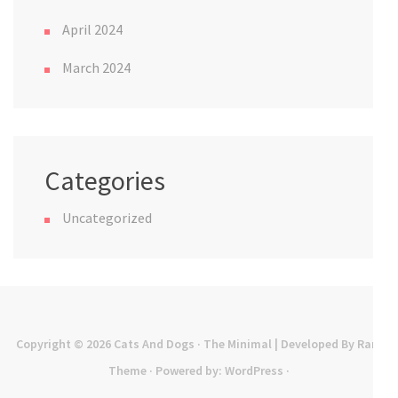
April 2024
March 2024
Categories
Uncategorized
Copyright © 2026
Cats And Dogs
· The Minimal | Developed By
Rara
Theme
· Powered by:
WordPress
·