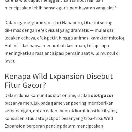
karena wild dapat menggantikan simbol lain dan
menciptakan lebih banyak garis pembayaran yang aktif.
Dalam game-game slot dari Habanero, fitur ini sering
dikemas dengan efek visual yang dramatis — mulai dari
ledakan cahaya, efek petir, hingga animasi karakter mitologi.
Hal ini tidak hanya menambah keseruan, tetapi juga
meningkatkan rasa antisipasi pemain saat wild muncul di
layar.
Kenapa Wild Expansion Disebut
Fitur Gacor?
Dalam dunia komunitas slot online, istilah
slot gacor
biasanya merujuk pada game yang sering memberikan
kemenangan, entah dalam bentuk kombinasi kecil yang
konsisten atau satu jackpot besar yang tiba-tiba. Wild
Expansion berperan penting dalam menciptakan