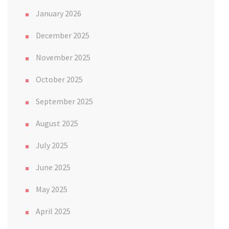
January 2026
December 2025
November 2025
October 2025
September 2025
August 2025
July 2025
June 2025
May 2025
April 2025