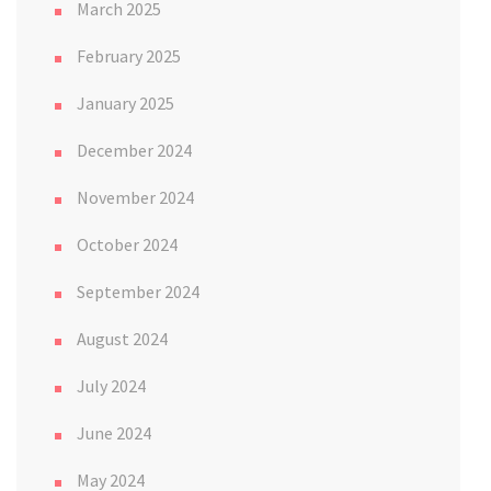
March 2025
February 2025
January 2025
December 2024
November 2024
October 2024
September 2024
August 2024
July 2024
June 2024
May 2024