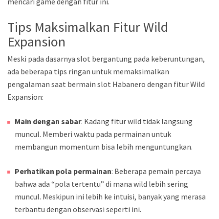
mencari game dengan fitur ini.
Tips Maksimalkan Fitur Wild
Expansion
Meski pada dasarnya slot bergantung pada keberuntungan,
ada beberapa tips ringan untuk memaksimalkan
pengalaman saat bermain slot Habanero dengan fitur Wild
Expansion:
Main dengan sabar
: Kadang fitur wild tidak langsung
muncul. Memberi waktu pada permainan untuk
membangun momentum bisa lebih menguntungkan.
Perhatikan pola permainan
: Beberapa pemain percaya
bahwa ada “pola tertentu” di mana wild lebih sering
muncul. Meskipun ini lebih ke intuisi, banyak yang merasa
terbantu dengan observasi seperti ini.