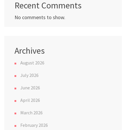
Recent Comments
No comments to show.
Archives
August 2026
July 2026
June 2026
April 2026
March 2026
February 2026