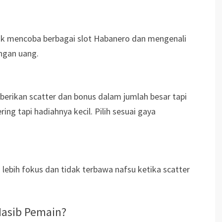
k mencoba berbagai slot Habanero dan mengenali
angan uang.
mberikan scatter dan bonus dalam jumlah besar tapi
ring tapi hadiahnya kecil. Pilih sesuai gaya
ebih fokus dan tidak terbawa nafsu ketika scatter
Nasib Pemain?