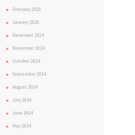
February 2025
January 2025
December 2024
November 2024
October 2024
September 2024
August 2024
July 2024
June 2024
May 2024