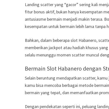
Landing scatter yang “gacor” sering kali menja
fitur bonus aktif, bukan hanya kesempatan me
antusiasme bermain menjadi makin terasa. Bo
kesempatan untuk bermain lebih lama tanpa h
Bahkan, dalam beberapa slot Habanero, scatte
memberikan jackpot atau hadiah khusus yang n
selalu menunggu momen scatter muncul deng
Bermain Slot Habanero dengan Str
Selain beruntung mendapatkan scatter, kamu j
kamu bisa mencoba berbagai metode bermain 
bermain yang tepat, dan memanfaatkan promo
Dengan pendekatan seperti ini, peluang landi