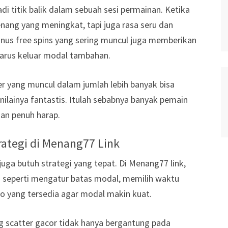
di titik balik dalam sebuah sesi permainan. Ketika
nang yang meningkat, tapi juga rasa seru dan
nus free spins yang sering muncul juga memberikan
arus keluar modal tambahan.
r yang muncul dalam jumlah lebih banyak bisa
ilainya fantastis. Itulah sebabnya banyak pemain
an penuh harap.
ategi di Menang77 Link
uga butuh strategi yang tepat. Di Menang77 link,
seperti mengatur batas modal, memilih waktu
 yang tersedia agar modal makin kuat.
ng scatter gacor tidak hanya bergantung pada