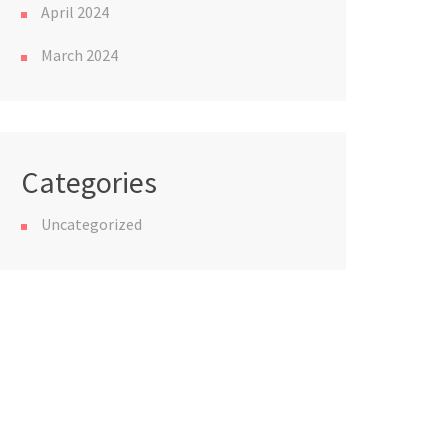
April 2024
March 2024
Categories
Uncategorized