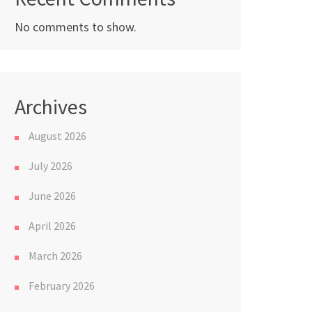
No comments to show.
Archives
August 2026
July 2026
June 2026
April 2026
March 2026
February 2026