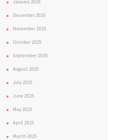
January 2026
December 2025
November 2025
October 2025
September 2025
August 2025
July 2025
June 2025
May 2025
April 2025
March 2025