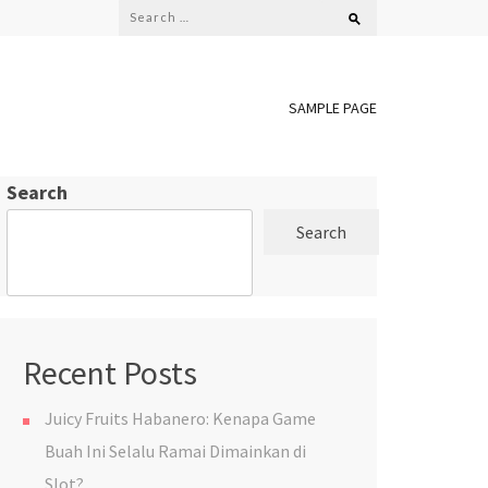
Search
for:
SAMPLE PAGE
Search
Search
Recent Posts
Juicy Fruits Habanero: Kenapa Game
Buah Ini Selalu Ramai Dimainkan di
Slot?