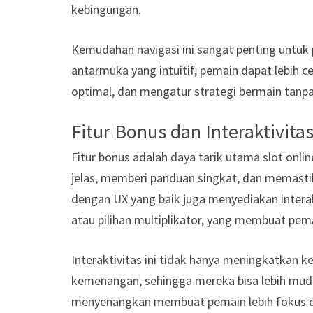
kebingungan.
Kemudahan navigasi ini sangat penting untu
antarmuka yang intuitif, pemain dapat lebih c
optimal, dan mengatur strategi bermain tanp
Fitur Bonus dan Interaktivita
Fitur bonus adalah daya tarik utama slot onl
jelas, memberi panduan singkat, dan memastik
dengan UX yang baik juga menyediakan intera
atau pilihan multiplikator, yang membuat pem
Interaktivitas ini tidak hanya meningkatkan 
kemenangan, sehingga mereka bisa lebih m
menyenangkan membuat pemain lebih fokus 