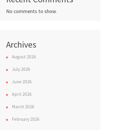
No comments to show.
Archives
August 2026
July 2026
June 2026
April 2026
March 2026
February 2026