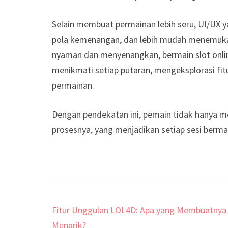
Selain membuat permainan lebih seru, UI/UX 
pola kemenangan, dan lebih mudah menemu
nyaman dan menyenangkan, bermain slot onlin
menikmati setiap putaran, mengeksplorasi fit
permainan.
Dengan pendekatan ini, pemain tidak hanya m
prosesnya, yang menjadikan setiap sesi bermai
Post
Fitur Unggulan LOL4D: Apa yang Membuatnya
navigation
Menarik?