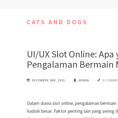
Skip
to
content
CATS AND DOGS
(Press
Enter)
UI/UX Slot Online: Ap
Pengalaman Bermain
DECEMBER 2ND, 2025
ADMIN
0 COMME
Dalam dunia slot online, pengalaman bermain
hadiah besar. Faktor penting lain yang sering