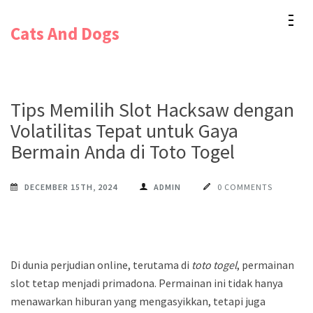
Skip
Cats And Dogs
to
content
(Press
Enter)
Tips Memilih Slot Hacksaw dengan
Volatilitas Tepat untuk Gaya
Bermain Anda di Toto Togel
DECEMBER 15TH, 2024
ADMIN
0 COMMENTS
Di dunia perjudian online, terutama di
toto togel
, permainan
slot tetap menjadi primadona. Permainan ini tidak hanya
menawarkan hiburan yang mengasyikkan, tetapi juga