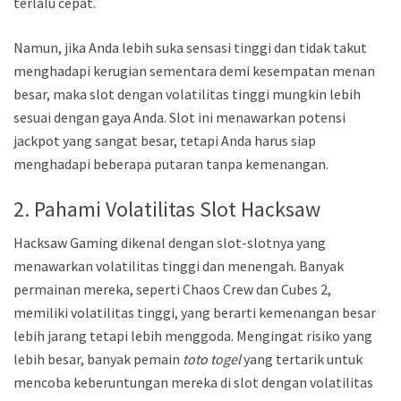
terlalu cepat.
Namun, jika Anda lebih suka sensasi tinggi dan tidak takut
menghadapi kerugian sementara demi kesempatan menang
besar, maka slot dengan volatilitas tinggi mungkin lebih
sesuai dengan gaya Anda. Slot ini menawarkan potensi
jackpot yang sangat besar, tetapi Anda harus siap
menghadapi beberapa putaran tanpa kemenangan.
2. Pahami Volatilitas Slot Hacksaw
Hacksaw Gaming dikenal dengan slot-slotnya yang
menawarkan volatilitas tinggi dan menengah. Banyak
permainan mereka, seperti Chaos Crew dan Cubes 2,
memiliki volatilitas tinggi, yang berarti kemenangan besar
lebih jarang tetapi lebih menggoda. Mengingat risiko yang
lebih besar, banyak pemain
toto togel
yang tertarik untuk
mencoba keberuntungan mereka di slot dengan volatilitas