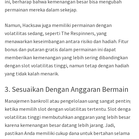
ini, berharap bahwa kemenangan besar bisa mengubah
permainan mereka dalam sekejap.
Namun, Hacksaw juga memiliki permainan dengan
volatilitas sedang, seperti The Respinners, yang
menawarkan keseimbangan antara risiko dan hadiah. Fitur
bonus dan putaran gratis dalam permainan ini dapat
memberikan kemenangan yang lebih sering dibandingkan
dengan slot volatilitas tinggi, namun tetap dengan hadiah
yang tidak kalah menarik.
3. Sesuaikan Dengan Anggaran Bermain
Manajemen bankroll atau pengelolaan uang sangat penting
ketika memilih slot dengan volatilitas tertentu. Slot dengan
volatilitas tinggi membutuhkan anggaran yang lebih besar,
karena kemenangan besar datang lebih jarang. Jadi,
pastikan Anda memiliki cukup dana untuk bertahan selama