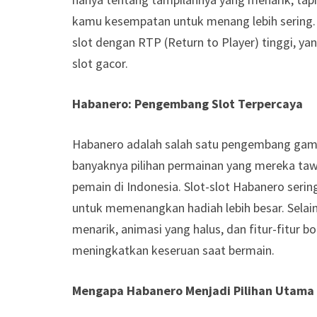
kamu kesempatan untuk menang lebih sering.
slot dengan RTP (Return to Player) tinggi, yan
slot gacor.
Habanero: Pengembang Slot Terpercaya
Habanero adalah salah satu pengembang game 
banyaknya pilihan permainan yang mereka taw
pemain di Indonesia. Slot-slot Habanero serin
untuk memenangkan hadiah lebih besar. Selain
menarik, animasi yang halus, dan fitur-fitur 
meningkatkan keseruan saat bermain.
Mengapa Habanero Menjadi Pilihan Utama d