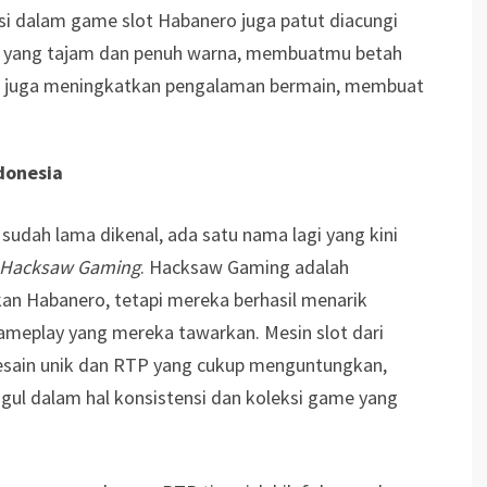
asi dalam game slot Habanero juga patut diacungi
al yang tajam dan penuh warna, membuatmu betah
ik juga meningkatkan pengalaman bermain, membuat
donesia
dah lama dikenal, ada satu nama lagi yang kini
Hacksaw Gaming
. Hacksaw Gaming adalah
an Habanero, tetapi mereka berhasil menarik
ameplay yang mereka tawarkan. Mesin slot dari
ain unik dan RTP yang cukup menguntungkan,
ggul dalam hal konsistensi dan koleksi game yang