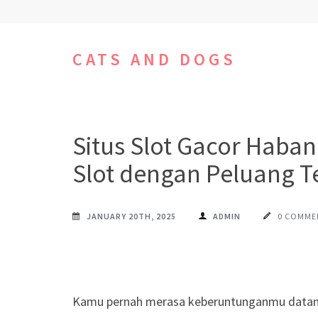
Skip
to
content
CATS AND DOGS
(Press
Enter)
Situs Slot Gacor Hab
Slot dengan Peluang Te
JANUARY 20TH, 2025
ADMIN
0 COMME
Kamu pernah merasa keberuntunganmu datang b