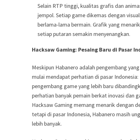
Selain RTP tinggi, kualitas grafis dan anim
jempol. Setiap game dikemas dengan visu
berlama-lama bermain. Grafik yang menar
setiap putaran semakin menyenangkan.
Hacksaw Gaming: Pesaing Baru di Pasar In
Meskipun Habanero adalah pengembang yang su
mulai mendapat perhatian di pasar Indonesia:
pengembang game yang lebih baru dibandingk
perhatian banyak pemain berkat inovasi dan g
Hacksaw Gaming memang menarik dengan des
tetapi di pasar Indonesia, Habanero masih un
lebih banyak.