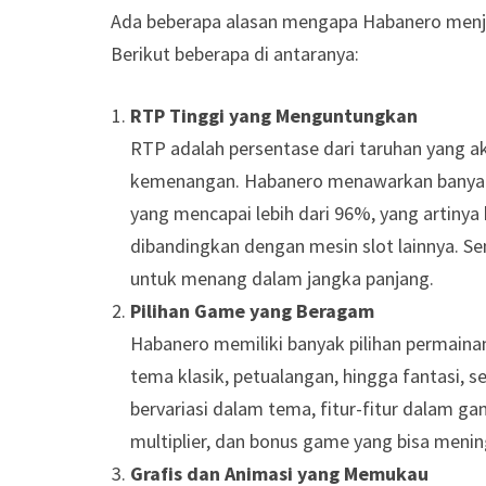
Ada beberapa alasan mengapa Habanero menjadi
Berikut beberapa di antaranya:
RTP Tinggi yang Menguntungkan
RTP adalah persentase dari taruhan yang 
kemenangan. Habanero menawarkan banyak 
yang mencapai lebih dari 96%, yang artinya
dibandingkan dengan mesin slot lainnya. S
untuk menang dalam jangka panjang.
Pilihan Game yang Beragam
Habanero memiliki banyak pilihan permainan
tema klasik, petualangan, hingga fantasi, s
bervariasi dalam tema, fitur-fitur dalam ga
multiplier, dan bonus game yang bisa men
Grafis dan Animasi yang Memukau