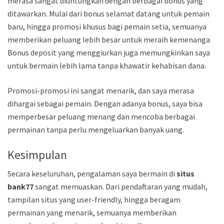
merasa sangat diuntungkan dengan berbagai bonus yang
ditawarkan. Mulai dari bonus selamat datang untuk pemain
baru, hingga promosi khusus bagi pemain setia, semuanya
memberikan peluang lebih besar untuk meraih kemenangan.
Bonus deposit yang menggiurkan juga memungkinkan saya
untuk bermain lebih lama tanpa khawatir kehabisan dana.
Promosi-promosi ini sangat menarik, dan saya merasa
dihargai sebagai pemain. Dengan adanya bonus, saya bisa
memperbesar peluang menang dan mencoba berbagai
permainan tanpa perlu mengeluarkan banyak uang.
Kesimpulan
Secara keseluruhan, pengalaman saya bermain di
situs
bank77
sangat memuaskan. Dari pendaftaran yang mudah,
tampilan situs yang user-friendly, hingga beragam
permainan yang menarik, semuanya memberikan