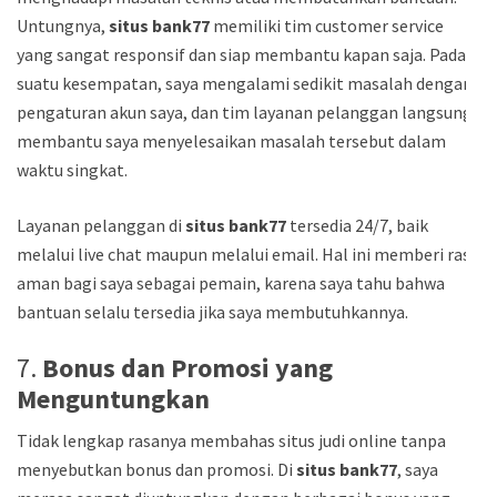
Untungnya,
situs bank77
memiliki tim customer service
yang sangat responsif dan siap membantu kapan saja. Pada
suatu kesempatan, saya mengalami sedikit masalah dengan
pengaturan akun saya, dan tim layanan pelanggan langsung
membantu saya menyelesaikan masalah tersebut dalam
waktu singkat.
Layanan pelanggan di
situs bank77
tersedia 24/7, baik
melalui live chat maupun melalui email. Hal ini memberi rasa
aman bagi saya sebagai pemain, karena saya tahu bahwa
bantuan selalu tersedia jika saya membutuhkannya.
7.
Bonus dan Promosi yang
Menguntungkan
Tidak lengkap rasanya membahas situs judi online tanpa
menyebutkan bonus dan promosi. Di
situs bank77
, saya