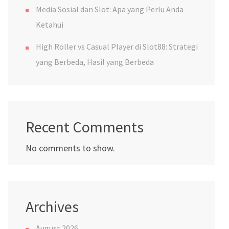
Media Sosial dan Slot: Apa yang Perlu Anda
Ketahui
High Roller vs Casual Player di Slot88: Strategi
yang Berbeda, Hasil yang Berbeda
Recent Comments
No comments to show.
Archives
August 2026