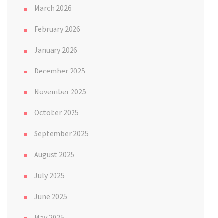
March 2026
February 2026
January 2026
December 2025
November 2025
October 2025
September 2025
August 2025
July 2025
June 2025
May 2025