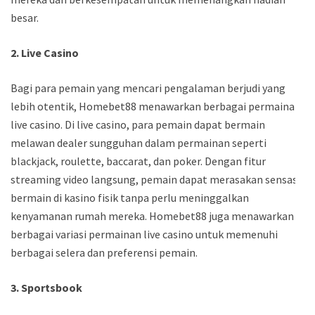
besar.
2. Live Casino
Bagi para pemain yang mencari pengalaman berjudi yang
lebih otentik, Homebet88 menawarkan berbagai permainan
live casino. Di live casino, para pemain dapat bermain
melawan dealer sungguhan dalam permainan seperti
blackjack, roulette, baccarat, dan poker. Dengan fitur
streaming video langsung, pemain dapat merasakan sensasi
bermain di kasino fisik tanpa perlu meninggalkan
kenyamanan rumah mereka. Homebet88 juga menawarkan
berbagai variasi permainan live casino untuk memenuhi
berbagai selera dan preferensi pemain.
3. Sportsbook