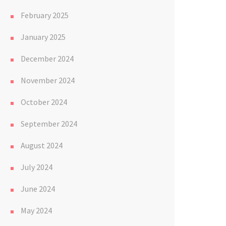
February 2025
January 2025
December 2024
November 2024
October 2024
September 2024
August 2024
July 2024
June 2024
May 2024