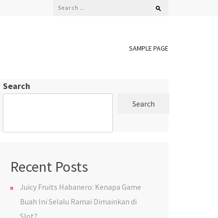
Search
for:
SAMPLE PAGE
Search
Search
Recent Posts
Juicy Fruits Habanero: Kenapa Game
Buah Ini Selalu Ramai Dimainkan di
Slot?