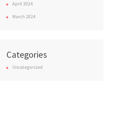
April 2024
March 2024
Categories
Uncategorized