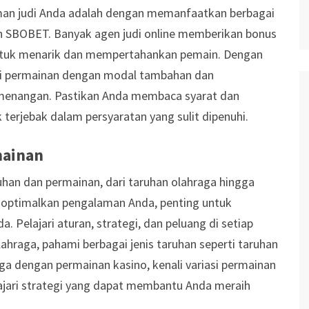
man judi Anda adalah dengan memanfaatkan berbagai
n SBOBET. Banyak agen judi online memberikan bonus
untuk menarik dan mempertahankan pemain. Dengan
i permainan dengan modal tambahan dan
menangan. Pastikan Anda membaca syarat dan
 terjebak dalam persyaratan yang sulit dipenuhi.
mainan
an dan permainan, dari taruhan olahraga hingga
goptimalkan pengalaman Anda, penting untuk
 Pelajari aturan, strategi, dan peluang di setiap
lahraga, pahami berbagai jenis taruhan seperti taruhan
uga dengan permainan kasino, kenali variasi permainan
elajari strategi yang dapat membantu Anda meraih