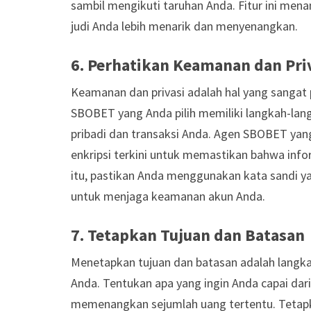
sambil mengikuti taruhan Anda. Fitur ini me
judi Anda lebih menarik dan menyenangkan.
6. Perhatikan Keamanan dan Pri
Keamanan dan privasi adalah hal yang sangat 
SBOBET yang Anda pilih memiliki langkah-la
pribadi dan transaksi Anda. Agen SBOBET yan
enkripsi terkini untuk memastikan bahwa info
itu, pastikan Anda menggunakan kata sandi y
untuk menjaga keamanan akun Anda.
7. Tetapkan Tujuan dan Batasan
Menetapkan tujuan dan batasan adalah langk
Anda. Tentukan apa yang ingin Anda capai dari
memenangkan sejumlah uang tertentu. Tetapk