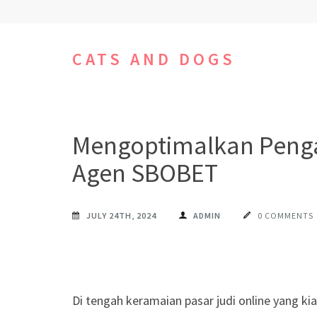
Skip
to
content
CATS AND DOGS
(Press
Enter)
Mengoptimalkan Peng
Agen SBOBET
JULY 24TH, 2024
ADMIN
0 COMMENTS
Di tengah keramaian pasar judi online yang 