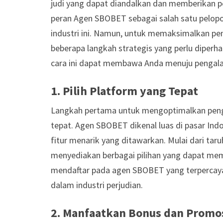
judi yang dapat diandalkan dan memberikan pe
peran Agen SBOBET sebagai salah satu pelop
industri ini. Namun, untuk memaksimalkan p
beberapa langkah strategis yang perlu diperha
cara ini dapat membawa Anda menuju pengala
1. Pilih Platform yang Tepat
Langkah pertama untuk mengoptimalkan peng
tepat. Agen SBOBET dikenal luas di pasar Indo
fitur menarik yang ditawarkan. Mulai dari ta
menyediakan berbagai pilihan yang dapat mem
mendaftar pada agen SBOBET yang terpercaya,
dalam industri perjudian.
2. Manfaatkan Bonus dan Promo