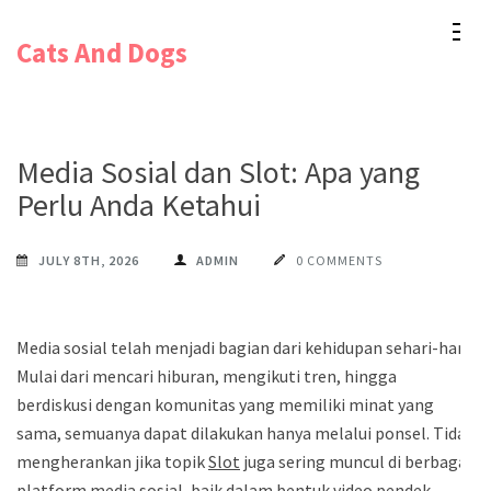
Skip
Cats And Dogs
to
content
(Press
Enter)
Media Sosial dan Slot: Apa yang
Perlu Anda Ketahui
JULY 8TH, 2026
ADMIN
0 COMMENTS
Media sosial telah menjadi bagian dari kehidupan sehari-hari.
Mulai dari mencari hiburan, mengikuti tren, hingga
berdiskusi dengan komunitas yang memiliki minat yang
sama, semuanya dapat dilakukan hanya melalui ponsel. Tidak
mengherankan jika topik
Slot
juga sering muncul di berbagai
platform media sosial, baik dalam bentuk video pendek,