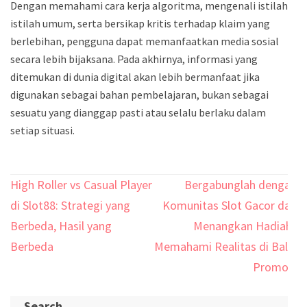
Dengan memahami cara kerja algoritma, mengenali istilah-
istilah umum, serta bersikap kritis terhadap klaim yang
berlebihan, pengguna dapat memanfaatkan media sosial
secara lebih bijaksana. Pada akhirnya, informasi yang
ditemukan di dunia digital akan lebih bermanfaat jika
digunakan sebagai bahan pembelajaran, bukan sebagai
sesuatu yang dianggap pasti atau selalu berlaku dalam
setiap situasi.
Post
High Roller vs Casual Player
Bergabunglah dengan
navigation
di Slot88: Strategi yang
Komunitas Slot Gacor dan
Berbeda, Hasil yang
Menangkan Hadiah?
Berbeda
Memahami Realitas di Balik
Promosi
Search