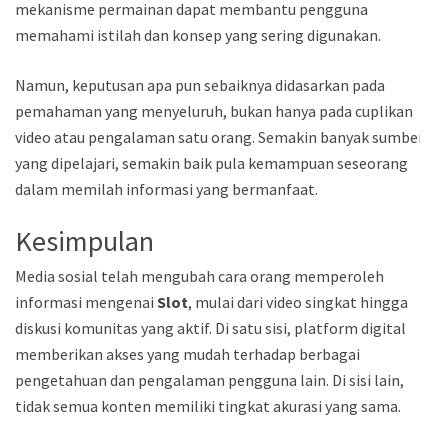
mekanisme permainan dapat membantu pengguna
memahami istilah dan konsep yang sering digunakan.
Namun, keputusan apa pun sebaiknya didasarkan pada
pemahaman yang menyeluruh, bukan hanya pada cuplikan
video atau pengalaman satu orang. Semakin banyak sumber
yang dipelajari, semakin baik pula kemampuan seseorang
dalam memilah informasi yang bermanfaat.
Kesimpulan
Media sosial telah mengubah cara orang memperoleh
informasi mengenai
Slot
, mulai dari video singkat hingga
diskusi komunitas yang aktif. Di satu sisi, platform digital
memberikan akses yang mudah terhadap berbagai
pengetahuan dan pengalaman pengguna lain. Di sisi lain,
tidak semua konten memiliki tingkat akurasi yang sama.