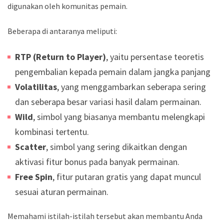
digunakan oleh komunitas pemain.
Beberapa di antaranya meliputi:
RTP (Return to Player)
, yaitu persentase teoretis
pengembalian kepada pemain dalam jangka panjang.
Volatilitas
, yang menggambarkan seberapa sering
dan seberapa besar variasi hasil dalam permainan.
Wild
, simbol yang biasanya membantu melengkapi
kombinasi tertentu.
Scatter
, simbol yang sering dikaitkan dengan
aktivasi fitur bonus pada banyak permainan.
Free Spin
, fitur putaran gratis yang dapat muncul
sesuai aturan permainan.
Memahami istilah-istilah tersebut akan membantu Anda