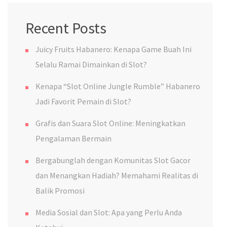
Recent Posts
Juicy Fruits Habanero: Kenapa Game Buah Ini
Selalu Ramai Dimainkan di Slot?
Kenapa “Slot Online Jungle Rumble” Habanero
Jadi Favorit Pemain di Slot?
Grafis dan Suara Slot Online: Meningkatkan
Pengalaman Bermain
Bergabunglah dengan Komunitas Slot Gacor
dan Menangkan Hadiah? Memahami Realitas di
Balik Promosi
Media Sosial dan Slot: Apa yang Perlu Anda