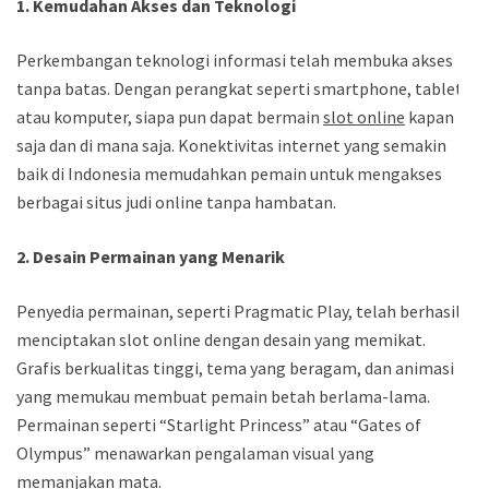
1. Kemudahan Akses dan Teknologi
Perkembangan teknologi informasi telah membuka akses
tanpa batas.
Dengan perangkat seperti smartphone, tablet,
atau komputer, siapa pun dapat bermain
slot online
kapan
saja dan di mana saja.
Konektivitas internet yang semakin
baik di Indonesia memudahkan pemain untuk mengakses
berbagai situs judi online tanpa hambatan.
​
2. Desain Permainan yang Menarik
Penyedia permainan, seperti Pragmatic Play, telah berhasil
menciptakan slot online dengan desain yang memikat.
Grafis berkualitas tinggi, tema yang beragam, dan animasi
yang memukau membuat pemain betah berlama-lama.
Permainan seperti “Starlight Princess” atau “Gates of
Olympus” menawarkan pengalaman visual yang
memanjakan mata.