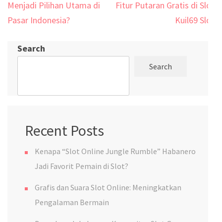
navigation
Menjadi Pilihan Utama di
Fitur Putaran Gratis di Slot
Pasar Indonesia?
Kuil69 Slot
Search
Search
Recent Posts
Kenapa “Slot Online Jungle Rumble” Habanero
Jadi Favorit Pemain di Slot?
Grafis dan Suara Slot Online: Meningkatkan
Pengalaman Bermain