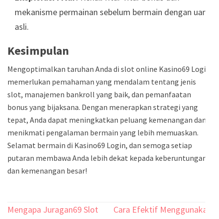
mekanisme permainan sebelum bermain dengan uang
asli.
Kesimpulan
Mengoptimalkan taruhan Anda di slot online Kasino69 Login
memerlukan pemahaman yang mendalam tentang jenis
slot, manajemen bankroll yang baik, dan pemanfaatan
bonus yang bijaksana. Dengan menerapkan strategi yang
tepat, Anda dapat meningkatkan peluang kemenangan dan
menikmati pengalaman bermain yang lebih memuaskan.
Selamat bermain di Kasino69 Login, dan semoga setiap
putaran membawa Anda lebih dekat kepada keberuntungan
dan kemenangan besar!
Post
Mengapa Juragan69 Slot
Cara Efektif Menggunakan