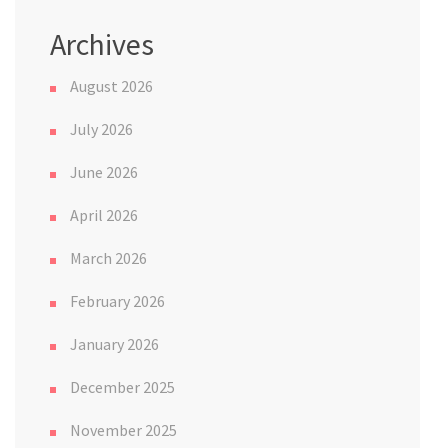
Archives
August 2026
July 2026
June 2026
April 2026
March 2026
February 2026
January 2026
December 2025
November 2025