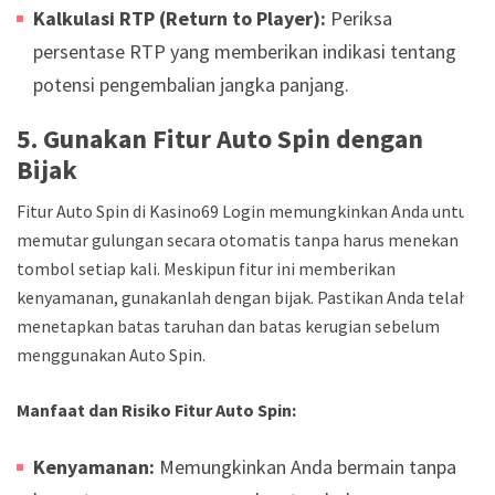
Kalkulasi RTP (Return to Player):
Periksa
persentase RTP yang memberikan indikasi tentang
potensi pengembalian jangka panjang.
5. Gunakan Fitur Auto Spin dengan
Bijak
Fitur Auto Spin di Kasino69 Login memungkinkan Anda untuk
memutar gulungan secara otomatis tanpa harus menekan
tombol setiap kali. Meskipun fitur ini memberikan
kenyamanan, gunakanlah dengan bijak. Pastikan Anda telah
menetapkan batas taruhan dan batas kerugian sebelum
menggunakan Auto Spin.
Manfaat dan Risiko Fitur Auto Spin:
Kenyamanan:
Memungkinkan Anda bermain tanpa