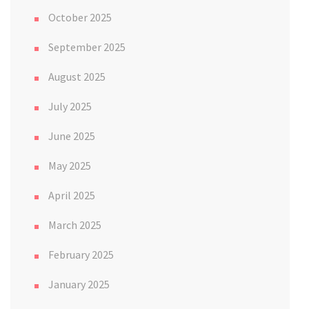
October 2025
September 2025
August 2025
July 2025
June 2025
May 2025
April 2025
March 2025
February 2025
January 2025