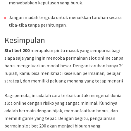
menyebabkan keputusan yang buruk.
Jangan mudah tergoda untuk menaikkan taruhan secara
tiba-tiba tanpa perhitungan.
Kesimpulan
Slot bet 200
merupakan pintu masuk yang sempurna bagi
siapa saja yang ingin mencoba permainan slot online tanpa
harus mengeluarkan modal besar. Dengan taruhan hanya 200
rupiah, kamu bisa menikmati keseruan permainan, belajar
strategi, dan memiliki peluang menang yang tetap menarik.
Bagi pemula, ini adalah cara terbaik untuk mengenal dunia
slot online dengan risiko yang sangat minimal. Kuncinya
adalah bermain dengan bijak, memanfaatkan bonus, dan
memilih game yang tepat. Dengan begitu, pengalaman
bermain slot bet 200 akan menjadi hiburan yang