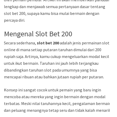
lengkap dan menjawab semua pertanyaan dasar tentang
slot bet 200, supaya kamu bisa mulai bermain dengan
percaya diri.
Mengenal Slot Bet 200
Secara sederhana,
slot bet 200
adalah jenis permainan slot
online di mana setiap putaran taruhan dimulai dari 200
rupiah saja. Artinya, kamu cukup mengeluarkan modal kecil
untuk ikut bermain. Taruhan ini jauh lebih terjangkau
dibandingkan taruhan slot pada umumnya yang bisa
mencapai ribuan atau bahkan jutaan rupiah per putaran.
Konsep ini sangat cocok untuk pemain yang baru ingin
mencoba atau mereka yang ingin bermain dengan modal
terbatas. Meski nilai taruhannya kecil, pengalaman bermain
dan peluang menangnya tetap seru dan tidak kalah menarik.