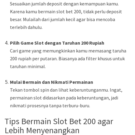
Sesuaikan jumlah deposit dengan kemampuan kamu.
Karena kamu bermain slot bet 200, tidak perlu deposit
besar. Mulailah dari jumlah kecil agar bisa mencoba
terlebih dahulu.
Pilih Game Slot dengan Taruhan 200 Rupiah
Cari game yang memungkinkan kamu memasang taruhan
200 rupiah per putaran. Biasanya ada filter khusus untuk
taruhan minimal.
Mulai Bermain dan Nikmati Permainan
Tekan tombol spin dan lihat keberuntunganmu. Ingat,
permainan slot didasarkan pada keberuntungan, jadi
nikmati prosesnya tanpa terburu-buru.
Tips Bermain Slot Bet 200 agar
Lebih Menyenangkan