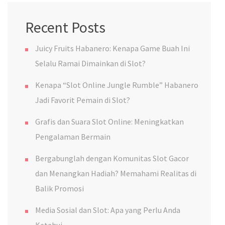
Recent Posts
Juicy Fruits Habanero: Kenapa Game Buah Ini
Selalu Ramai Dimainkan di Slot?
Kenapa “Slot Online Jungle Rumble” Habanero
Jadi Favorit Pemain di Slot?
Grafis dan Suara Slot Online: Meningkatkan
Pengalaman Bermain
Bergabunglah dengan Komunitas Slot Gacor
dan Menangkan Hadiah? Memahami Realitas di
Balik Promosi
Media Sosial dan Slot: Apa yang Perlu Anda