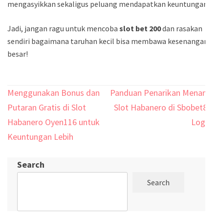
mengasyikkan sekaligus peluang mendapatkan keuntungan.
Jadi, jangan ragu untuk mencoba
slot bet 200
dan rasakan
sendiri bagaimana taruhan kecil bisa membawa kesenangan
besar!
Post
Menggunakan Bonus dan
Panduan Penarikan Menang
navigation
Putaran Gratis di Slot
Slot Habanero di Sbobet88
Habanero Oyen116 untuk
Login
Keuntungan Lebih
Search
Search