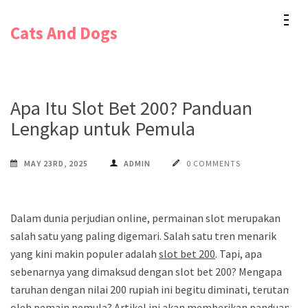
Skip
Cats And Dogs
to
content
(Press
Enter)
Apa Itu Slot Bet 200? Panduan
Lengkap untuk Pemula
MAY 23RD, 2025
ADMIN
0 COMMENTS
Dalam dunia perjudian online, permainan slot merupakan
salah satu yang paling digemari. Salah satu tren menarik
yang kini makin populer adalah
slot bet 200
. Tapi, apa
sebenarnya yang dimaksud dengan slot bet 200? Mengapa
taruhan dengan nilai 200 rupiah ini begitu diminati, terutama
oleh pemain pemula? Artikel ini akan memberikan panduan