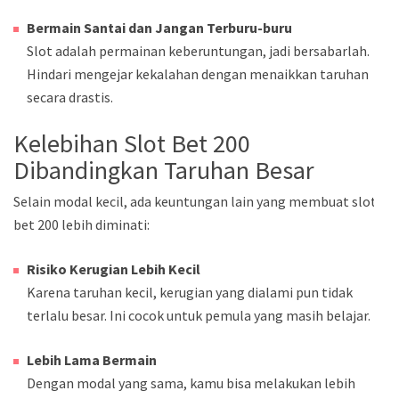
Bermain Santai dan Jangan Terburu-buru
Slot adalah permainan keberuntungan, jadi bersabarlah.
Hindari mengejar kekalahan dengan menaikkan taruhan
secara drastis.
Kelebihan Slot Bet 200
Dibandingkan Taruhan Besar
Selain modal kecil, ada keuntungan lain yang membuat slot
bet 200 lebih diminati:
Risiko Kerugian Lebih Kecil
Karena taruhan kecil, kerugian yang dialami pun tidak
terlalu besar. Ini cocok untuk pemula yang masih belajar.
Lebih Lama Bermain
Dengan modal yang sama, kamu bisa melakukan lebih