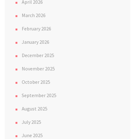
April 2026
March 2026
February 2026
January 2026
December 2025
November 2025
October 2025
September 2025
August 2025
July 2025
June 2025